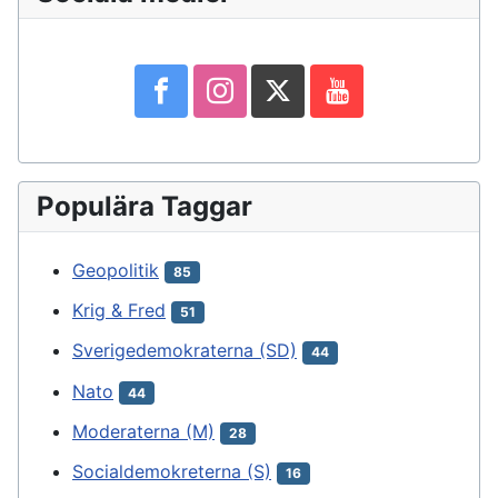
Populära Taggar
Geopolitik
85
Krig & Fred
51
Sverigedemokraterna (SD)
44
Nato
44
Moderaterna (M)
28
Socialdemokreterna (S)
16