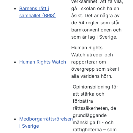
verksamhet. Att få vila,
Barnens rätt i
gå i skolan och ha en
samhället (BRIS)
åsikt. Det är några av
de 54 regler som står i
barnkonventionen och
som är lag i Sverige.
Human Rights
Watch utreder och
Human Rights Watch
rapporterar om
övergrepp som sker i
alla världens hörn.
Opinionsbildning för
att stärka och
förbättra
rättssäkerheten, de
grundläggande
Medborgarrättsrörelsen
mänskliga fri- och
i Sverige
rättigheterna – som