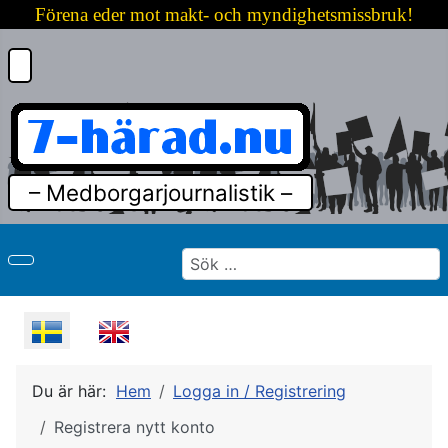
Förena eder mot makt- och myndighetsmissbruk!
– Medborgarjournalistik –
Sök
Välj ditt språk
Du är här:
Hem
Logga in / Registrering
Registrera nytt konto