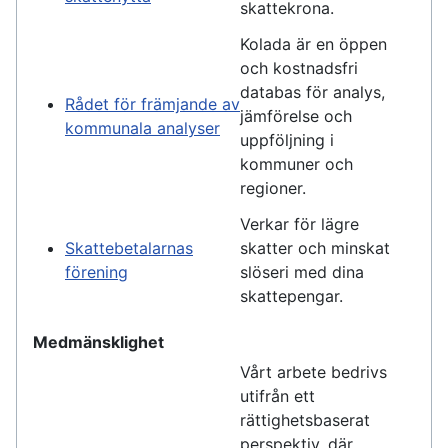
skattekrona.
Kolada är en öppen
och kostnadsfri
databas för analys,
Rådet för främjande av
jämförelse och
kommunala analyser
uppföljning i
kommuner och
regioner.
Verkar för lägre
Skattebetalarnas
skatter och minskat
förening
slöseri med dina
skattepengar.
Medmänsklighet
Vårt arbete bedrivs
utifrån ett
rättighetsbaserat
perspektiv, där