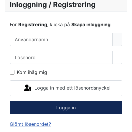
Inloggning / Registrering
För
Registrering
, klicka på
Skapa inloggning
Användarnamn
Lösenord
Visa l
Kom ihåg mig
Logga in med ett lösenordsnyckel
Logga in
Glömt lösenordet?