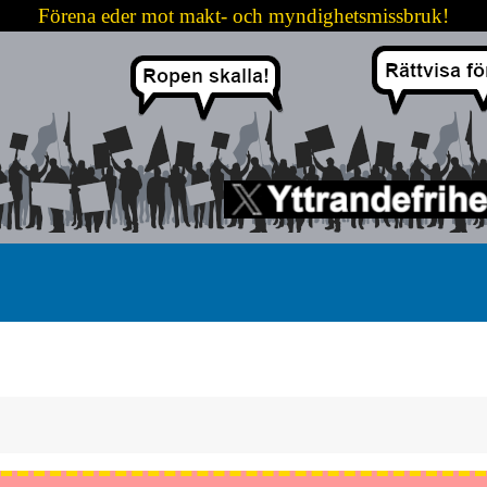
Förena eder mot makt- och myndighetsmissbruk!