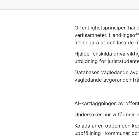
Offentlighetsprincipen hand
verksamheter. Handlingsoffe
att begära ut och läsa de m
Hjälper enskilda driva vikti
utbildning för juriststudent
Databasen vägledande avgör
vägledande avgöranden från
AI-kartläggningen av offent
Undersöker hur vi får mer n
Kolada är en öppen och kos
uppföljning i kommuner och